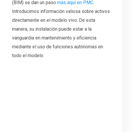
(BIM) se dan un paso
más aquí en PMC
.
Introducimos información valiosa sobre activos
directamente en el modelo vivo. De esta
manera, su instalación puede estar a la
vanguardia en mantenimiento y eficiencia
mediante el uso de funciones autónomas en
todo el modelo.
Su aliado en la mejora de productividad
¿Le gustaría hablar con uno de nuestros
expertos en Ingeniería, Captura de la Realidad
o Simulación?