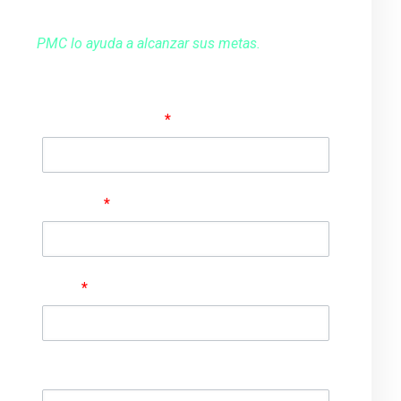
Contáctenos llenando el siguiente formulario.
PMC lo ayuda a alcanzar sus metas.
Nombre completo
*
Empresa
*
Email
*
Teléfono