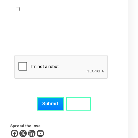
Acepto que PMC utilice o procese mi
información con el fin de atender esta
solicitud y de conformidad con el
Aviso de
Privacidad de PMC
Spread the love