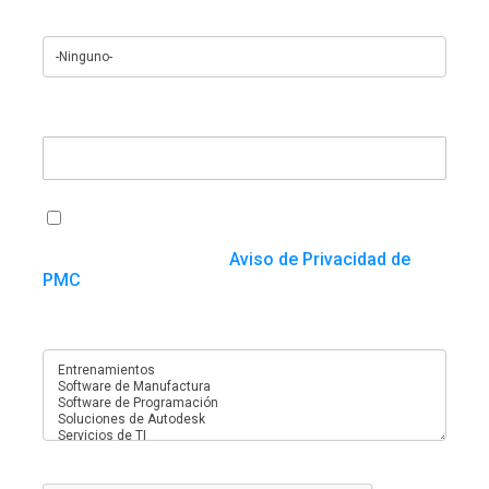
¿Cómo se enteró de nosotros?
Cualquier cosa que quieras agregar
Acepto que PMC utilice o procese mi
información con el fin de atender esta solicitud y
de conformidad con el
Aviso de Privacidad de
PMC
¿En qué servicios está interesado?