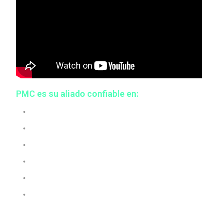
PMC es su aliado confiable en:
Manufacturing plant layout
Plant layout optimization
Factory layout
Material flow analysis
Material flow handling
Material flow simulation