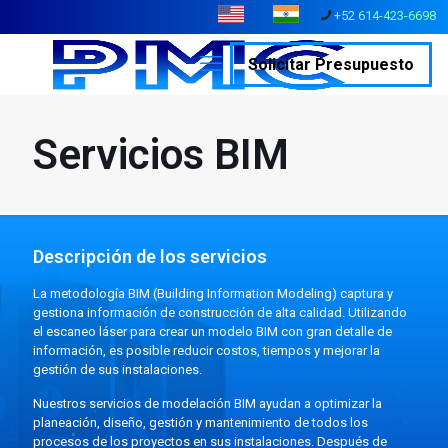
+52 614-423-6698
Solicitar Presupuesto
Servicios BIM
Descripción de los servicios
La metodología BIM (Building Information Modeling) captura y
gestiona información de construcción de alta calidad. Utilizando
el escaneo láser para crear un modelo BIM con gran detalle de
información, es posible reducir costos, tiempos y mejorar la
gestión de sus instalaciones.
Nuestros servicios de modelación BIM ayudan a optimizar la
planeación, diseño, gestión y mantenimiento de todos los
procesos de los proyectos en sus instalaciones. Después de