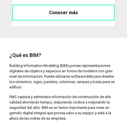
Conocer más
¿Qué es BIM?
Building Information Modeling (BIM)
provee
representaciones
digitales
de
objetos
y
espacios
en
forma de
modelos
con gran
nivel
de
información
.
Puede
utilizarse
software BIM para
diseñar
los
cimientos
, vigas,
paredes
,
col
u
mnas
,
rampas
y
losas
para un
edificio
.
PMC
captura
y
administra
información
de
construcción
de
alta
calidad
ahorrando
tiempo
,
reduciendo
costos
y
mejorando
la
seguridad
del sitio. BIM es un factor
importante
para
crear
un
gemelo
digital
integral que
provea
valor a
su
equipo
y
esté
a la
altura
de las
metas
de
su
empresa
.