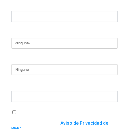
Teléfono
Región
¿Cómo se enteró de nosotros?
Cualquier cosa que quieras agregar
Acepto que PMC utilice o procese mi
información con el fin de atender esta solicitud y
de conformidad con el
Aviso de Privacidad de
PMC