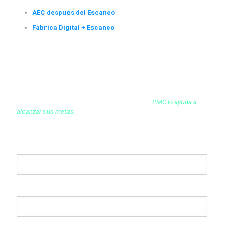
AEC después del Escaneo
Fábrica Digital + Escaneo
Contáctenos
¿Le gustaría hablar con uno de nuestros expertos en Ingeniería,
Captura de la Realidad o Simulación?
Contáctenos llenando el siguiente formulario.
PMC lo ayuda a
alcanzar sus metas.
Nombre
Apellido