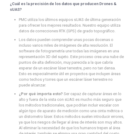
¿Cuál es la precisión de los datos que producen Drones &
sUAS?
PMC utiliza los últimos equipos sUAS de última generación
para ofrecer los mejores resultados. Nuestro equipo utiliza
datos de correcciones RTK (GPS) de grado topográfico.
Los datos pueden comprender unas pocas docenas o
incluso varios miles de imágenes de alta resolución. El
software de fotogrametría une todas las imágenes en una
representación 3D del sujeto. Este proceso crea una nube de
puntos de alta definición, muy parecida a la que cabría
esperar de un escáner láser terrestre, pero no tan densa.
Esto es especialmente útil en proyectos que incluyen áreas
como techos y torres que un escáner láser terrestre no
puede alcanzar.
¿Por qué importa esto?
Ser capaz de capturar áreas en lo
alto y fuera de la vista con sUAS es mucho más seguro que
los métodos tradicionales, que podrían incluir escalar con
algún tipo de aparato de medición como una cinta métrica o
un distometro láser. Estos métodos suelen introducir errores,
ya que los riesgos de llegar al área de interés son muy altos.
Al eliminar la necesidad de que los humanos trepen al área
de interés, también se elimina una gran cantidad del costo