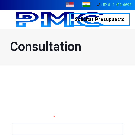
+52 614-423-6698
Solicitar Presupuesto
Consultation
Get In Touch
Use the contact form below and we'll reach out to you within 24
hours!
Nombre completo
*