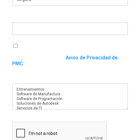
Cualquier cosa que quieras agregar
Acepto que PMC utilice o procese mi
información con el fin de atender esta solicitud y
de conformidad con el
Aviso de Privacidad de
PMC
¿En qué servicios está interesado?