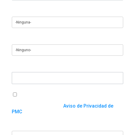
Región
¿Cómo se enteró de nosotros?
Cualquier cosa que quieras agregar
Acepto que PMC utilice o procese mi
información con el fin de atender esta solicitud y
de conformidad con el
Aviso de Privacidad de
PMC
¿En qué servicios está interesado?