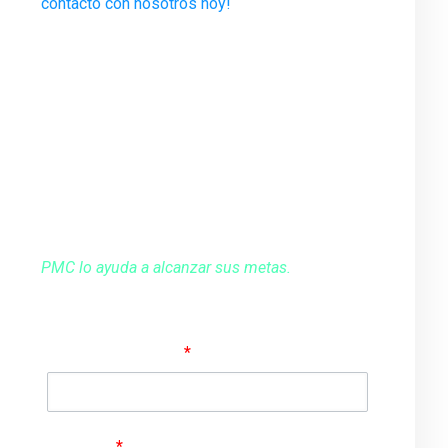
contacto con nosotros hoy!
Su aliado en la mejora de productividad
¿Le gustaría hablar con uno de nuestros
expertos en Ingeniería, Captura de la Realidad
o Simulación?
Contáctenos llenando el siguiente formulario.
PMC lo ayuda a alcanzar sus metas.
Nombre completo
*
Empresa
*