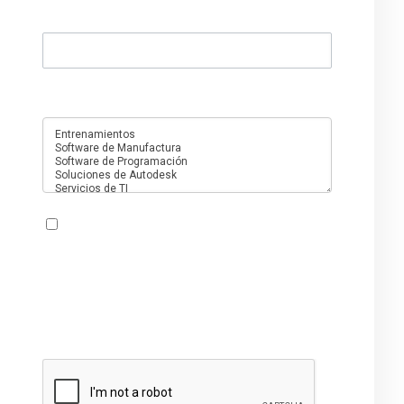
Cualquier cosa que quieras agregar
¿En qué servicios está interesado?
Acepto que PMC utilice o procese mi
información con el fin de atender esta
solicitud y de conformidad con el
Aviso de
Privacidad de PMC