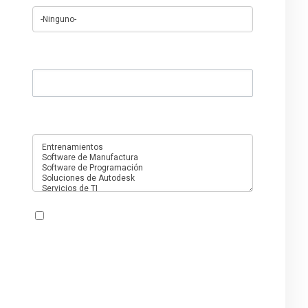
Cualquier cosa que quieras agregar
¿En qué servicios está interesado?
Acepto que PMC utilice o procese mi
información con el fin de atender esta
solicitud y de conformidad con el
Aviso de
Privacidad de PMC