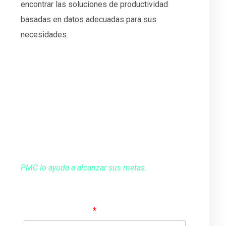
encontrar las soluciones de productividad
basadas en datos adecuadas para sus
necesidades.
Su aliado en la mejora de productividad
¿Le gustaría hablar con uno de nuestros
expertos en Ingeniería, Captura de la Realidad
o Simulación?
Contáctenos llenando el siguiente formulario.
PMC lo ayuda a alcanzar sus metas.
Nombre completo
*