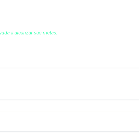
a de productividad
geniería, Captura de la Realidad o Simulación?
yuda a alcanzar sus metas.