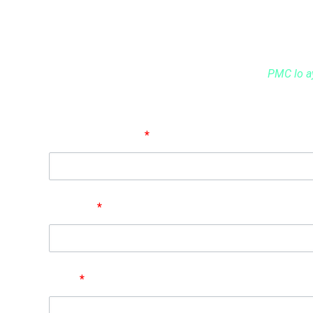
Su aliado en la mejor
¿Le gustaría hablar con uno de nuestros expertos en In
Contáctenos llenando el siguiente formulario.
PMC lo a
Nombre completo
*
Empresa
*
Email
*