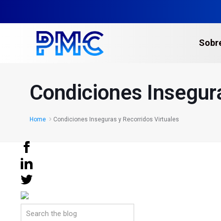
Sobr
Escaneo Láser 3D
Condiciones Insegura
Gemelos Digitales y C
Escaneo Láser de Edif
Home
Condiciones Inseguras y Recorridos Virtuales
Escaneo Láser en Plan
Levantamientos Topo
Multi-sitios​
Escaneo Láser para la
Servicios de Fotogra