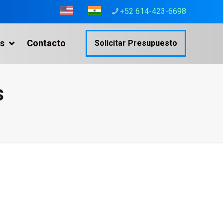
+52 614-423-6698
s
Contacto
Solicitar Presupuesto
s