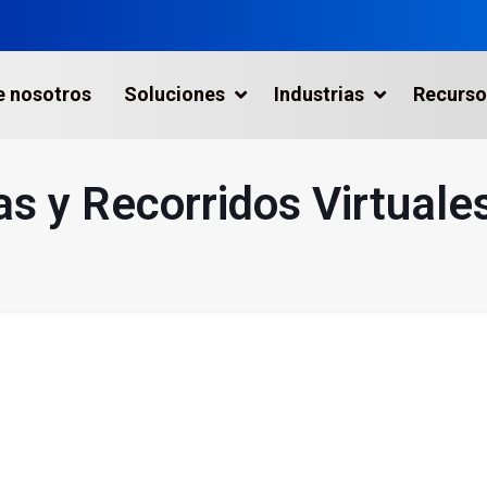
e nosotros
Soluciones
Industrias
Recurso
s y Recorridos Virtuale
aptura de la Realidad
icios
tas Industriales
gráficos
 Industria Marítima
metría con Drones