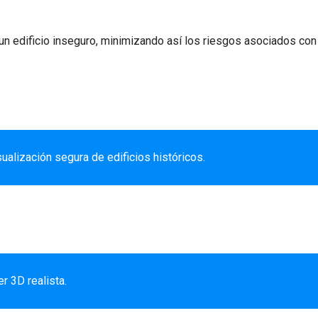
n edificio inseguro, minimizando así los riesgos asociados con la
ualización segura de edificios históricos.
r 3D realista.